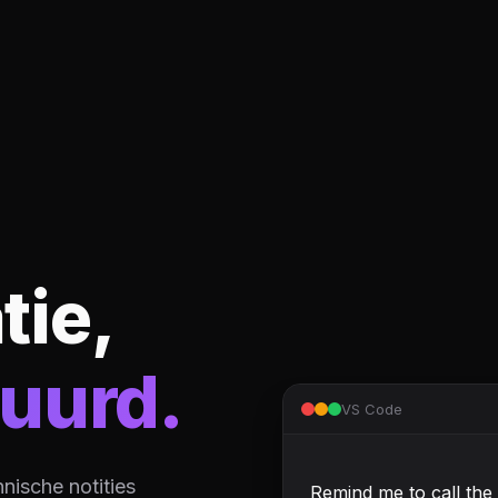
ie,
uurd.
VS Code
nische notities
Remind me to call the 